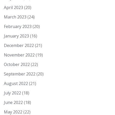
April 2023
(20)
March 2023
(24)
February 2023
(20)
January 2023
(16)
December 2022
(21)
November 2022
(19)
October 2022
(22)
September 2022
(20)
August 2022
(21)
July 2022
(18)
June 2022
(18)
May 2022
(22)