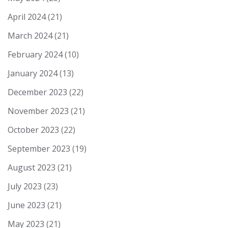
April 2024
(21)
March 2024
(21)
February 2024
(10)
January 2024
(13)
December 2023
(22)
November 2023
(21)
October 2023
(22)
September 2023
(19)
August 2023
(21)
July 2023
(23)
June 2023
(21)
May 2023
(21)