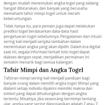
dengan mudah menemukan angka togel yang sedang
hangat dibicarakan, dan banyak yang berusaha
memahami tafsir mimpi togel untuk meraih
keberuntungan.
Tidak hanya itu, para pemain juga dapat melakukan
prediksi togel berdasarkan data-data hasil
pengeluaran togel sebelumnya. Pengalaman dan intuisi
sering kali menjadi senjata tambahan dalam
menentukan angka yang akan dipilih. Dalam era digital
saat ini, segala informasi terkait toto togel dapat
diakses dengan cepat, menjadikan permainan ini
semakin menarik bagi semua kalangan.
Tafsir Mimpi dan Angka Togel
Tafsiran mimpi sering kali menjadi panduan bagi
banyak orang dalam memilih angka togel. Mimpi yang
dialami setiap individu diyakini memiliki makna dan
simbol yang dapat dihubungkan dengan angka
tertentu. Misalnya, jika seseorang bermimpi tentang
ular, angka yang sering diasosiasikan adalah 2 atau 7.