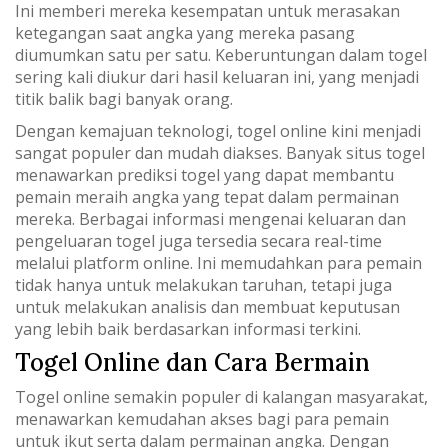
Ini memberi mereka kesempatan untuk merasakan
ketegangan saat angka yang mereka pasang
diumumkan satu per satu. Keberuntungan dalam togel
sering kali diukur dari hasil keluaran ini, yang menjadi
titik balik bagi banyak orang.
Dengan kemajuan teknologi, togel online kini menjadi
sangat populer dan mudah diakses. Banyak situs togel
menawarkan prediksi togel yang dapat membantu
pemain meraih angka yang tepat dalam permainan
mereka. Berbagai informasi mengenai keluaran dan
pengeluaran togel juga tersedia secara real-time
melalui platform online. Ini memudahkan para pemain
tidak hanya untuk melakukan taruhan, tetapi juga
untuk melakukan analisis dan membuat keputusan
yang lebih baik berdasarkan informasi terkini.
Togel Online dan Cara Bermain
Togel online semakin populer di kalangan masyarakat,
menawarkan kemudahan akses bagi para pemain
untuk ikut serta dalam permainan angka. Dengan