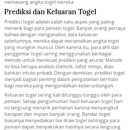
memasang angka togel mereka.
Prediksi dan Keluaran Togel
Prediksi togel adalah salah satu aspek yang paling
menarik bagi para pemain togel. Banyak orang percaya
bahwa dengan menganalisis data keluaran
sebelumnya, mereka dapat meramalkan angka togel
yang mungkin muncul. Oleh karena itu, para ahli dan
penggemar togel sering menggunakan berbagai
metode untuk membuat prediksi yang akurat. Metode
ini bisa berupa analisis statistik, tafsir mimpi, atau
bahkan intuisi pribadi. Dengan demikian, prediksi togel
menjadi bagian penting dalam pengalaman bermain
bagi mereka yang mengandalkan keberuntungan.
Keluaran togel sering kali ditunggu-tunggu oleh para
pemain. Setiap pengumuman hasil keluaran togel hari
ini langsung menarik perhatian karena menyangkut
harapan dan impian banyak orang. Bandar togel
biasanya menyediakan live draw togel sehingga para
pemain dapat menyaksikan hasilnya secara langsung.