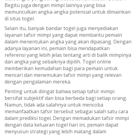
Begitu juga dengan mimpi lainnya yang bisa
memunculkan angka-angka potensial untuk dimainkan
di situs togel.
Selain itu, banyak bandar togel juga menyediakan
layanan tafsir mimpi yang dapat membantu pemain
dalam menentukan angka yang akan dipasang. Dengan
adanya layanan ini, pemain bisa mendapatkan
referensi yang lebih jelas tentang arti di balik mimpinya
dan angka yang sebaiknya dipilih. Togel online
memberikan kemudahan bagi para pemain untuk
mencari dan menemukan tafsir mimpi yang relevan
dengan pengalaman mereka.
Penting untuk diingat bahwa setiap tafsir mimpi
bersifat subjektif dan bisa berbeda bagi setiap orang.
Namun, tidak ada salahnya untuk mencoba
memanfaatkan tafsir tersebut sebagai salah satu cara
dalam prediksi togel. Dengan memadukan tafsir mimpi
dengan data keluaran togel hari ini, pemain dapat
menyusun strategi yang lebih matang dalam