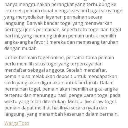
hanya menggunakan perangkat yang terhubung ke
internet, pemain dapat mengakses berbagai situs togel
yang menyediakan layanan permainan secara
langsung. Banyak bandar togel yang menawarkan
berbagai jenis permainan, seperti toto togel dan togel
hari ini, yang memungkinkan pemain untuk memilih
angka-angka favorit mereka dan memasang taruhan
dengan mudah.
Untuk bermain togel online, pertama-tama pemain
perlu memilih situs togel yang terpercaya dan
mendaftar sebagai anggota. Setelah mendaftar,
pemain bisa melakukan deposit untuk mendapatkan
saldo yang akan digunakan untuk bertaruh. Dalam
permainan togel, pemain akan memilih angka-angka
tertentu dan menunggu hasil pengeluaran togel pada
waktu yang telah ditentukan. Melalui live draw togel,
pemain dapat melihat hasilnya secara nyata dan
langsung, yang menambah keseruan dalam bermain.
WargaToto