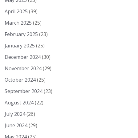
May 2025
(23)
April 2025
(39)
March 2025
(25)
February 2025
(23)
January 2025
(25)
December 2024
(30)
November 2024
(29)
October 2024
(25)
September 2024
(23)
August 2024
(22)
July 2024
(26)
June 2024
(29)
May 2024
(25)