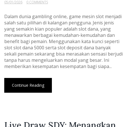
05/01/2026
0 COMMENTS
Dalam dunia gambling online, game mesin slot menjadi
salah satu pilihan di kalangan pengguna. Jenis jenis
yang semakin kian populer adalah slot dana, yang
menawarkan berbagai kemudahan-kemudahan dan
benefit bagi pemain. Menggunakan kata kunci seperti
slot slot dana 5000 serta slot deposit dana banyak
sekali pemain sekarang bisa merasakan sensasi berjudi
tanpa harus mengeluarkan modal yang besar. Ini
memberikan kesempatan kesempatan bagi siapa...
Continue Reading
Live Draw SDY: Menangkan